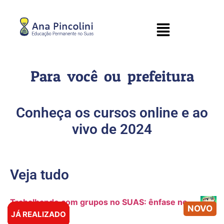
Para você ou prefeitura
Conheça os cursos online e ao
vivo de 2024
Veja tudo
Trabalhando com grupos no SUAS: ênfase no
NOVO
PAIF e PAEFI
JÁ REALIZADO
JÁ REALIZADO
JÁ REALIZADO
JÁ REALIZADO
JÁ REALIZADO
JÁ REALIZADO
JÁ REALIZADO
JÁ REALIZADO
JÁ REALIZADO