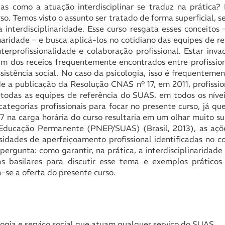
s como a atuação interdisciplinar se traduz na prática?
rso. Temos visto o assunto ser tratado de forma superficial, 
 interdisciplinaridade. Esse curso resgata esses conceitos
inaridade – e busca aplicá-los no cotidiano das equipes de 
interprofissionalidade e colaboração profissional. Estar inv
 um dos receios frequentemente encontrados entre profissio
istência social. No caso da psicologia, isso é frequentem
de a publicação da Resolução CNAS n° 17, em 2011, profission
 todas as equipes de referência do SUAS, em todos os níve
categorias profissionais para focar no presente curso, já qu
17 na carga horária do curso resultaria em um olhar muito su
 Educação Permanente (PNEP/SUAS) (Brasil, 2013), as açõ
idades de aperfeiçoamento profissional identificadas no co
pergunta: como garantir, na prática, a interdisciplinaridade
cas basilares para discutir esse tema e exemplos prático
a-se a oferta do presente curso.
ologia e serviço social que atuam qualquer serviço do SUAS