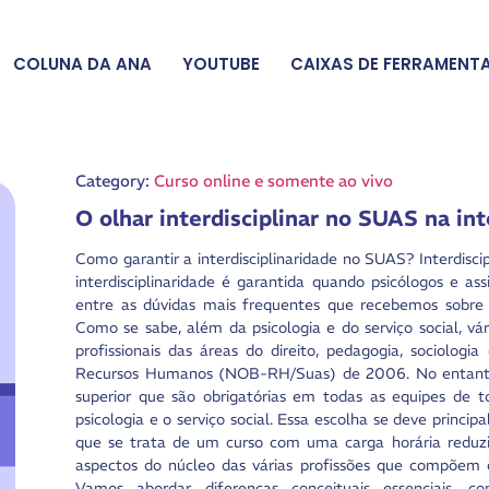
COLUNA DA ANA
YOUTUBE
CAIXAS DE FERRAMENT
Category:
Curso online e somente ao vivo
O olhar interdisciplinar no SUAS na int
Como garantir a interdisciplinaridade no SUAS? Interdisc
interdisciplinaridade é garantida quando psicólogos e as
entre as dúvidas mais frequentes que recebemos sobre o 
Como se sabe, além da psicologia e do serviço social, vá
profissionais das áreas do direito, pedagogia, sociolog
Recursos Humanos (NOB-RH/Suas) de 2006. No entanto, 
superior que são obrigatórias em todas as equipes de 
psicologia e o serviço social. Essa escolha se deve princi
que se trata de um curso com uma carga horária reduzi
aspectos do núcleo das várias profissões que compõem 
Vamos abordar diferenças conceituais essenciais, 