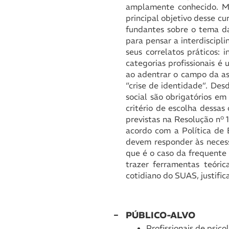
amplamente conhecido. Ma
principal objetivo desse cu
fundantes sobre o tema da
para pensar a interdiscipl
seus correlatos práticos: 
categorias profissionais é
ao adentrar o campo da ass
“crise de identidade”. Des
social são obrigatórios em
critério de escolha dessas 
previstas na Resolução n° 
acordo com a Política de
devem responder às necess
que é o caso da frequente 
trazer ferramentas teóri
cotidiano do SUAS, justific
PÚBLICO-ALVO
Profissionais de psic