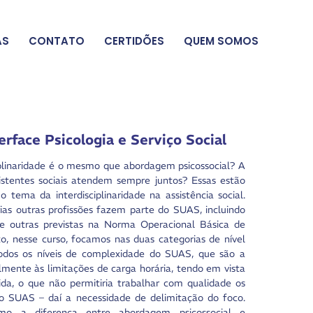
AS
CONTATO
CERTIDÕES
QUEM SOMOS
erface Psicologia e Serviço Social
iplinaridade é o mesmo que abordagem psicossocial? A
sistentes sociais atendem sempre juntos? Essas estão
tema da interdisciplinaridade na assistência social.
rias outras profissões fazem parte do SUAS, incluindo
ia e outras previstas na Norma Operacional Básica de
nesse curso, focamos nas duas categorias de nível
todos os níveis de complexidade do SUAS, que são a
palmente às limitações de carga horária, tendo em vista
da, o que não permitiria trabalhar com qualidade os
o SUAS – daí a necessidade de delimitação do foco.
como a diferença entre abordagem psicossocial e